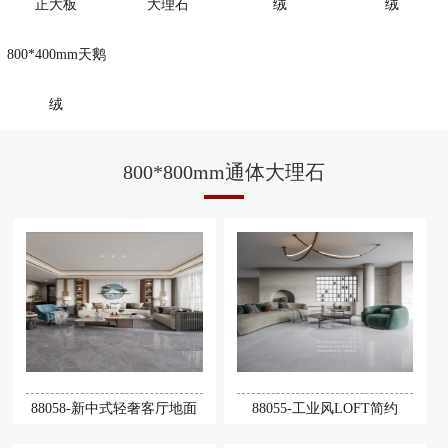
正大板
大理石
绒
绒
800*400mm天鹅
绒
800*800mm通体大理石
88058-新中式轻奢客厅地面
88055-工业风LOFT简约